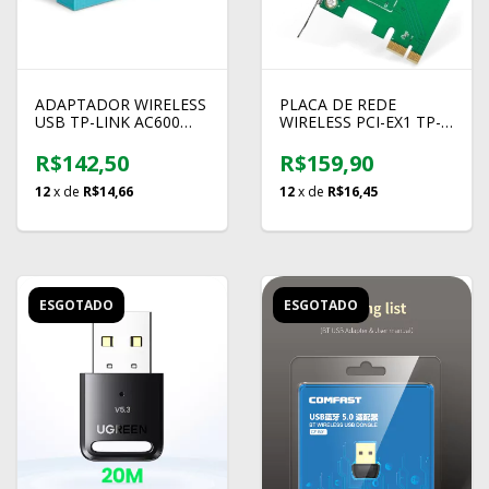
ADAPTADOR WIRELESS
PLACA DE REDE
USB TP-LINK AC600
WIRELESS PCI-EX1 TP-
ARCHER T2U NANO
LINK TL-WN881ND
300MBPS
R$142,50
R$159,90
12
x de
R$14,66
12
x de
R$16,45
ESGOTADO
ESGOTADO