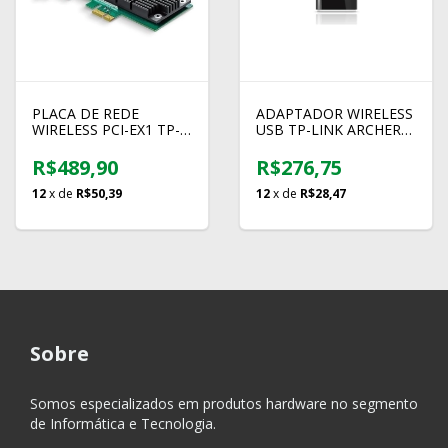
PLACA DE REDE
ADAPTADOR WIRELESS
WIRELESS PCI-EX1 TP-
USB TP-LINK ARCHER
LINK ARCHER T6E
T4U AC1300 DUAL
1267MBPS
BAND
R$489,90
R$276,75
12
x de
R$50,39
12
x de
R$28,47
Sobre
Somos especializados em produtos hardware no segmento
de Informática e Tecnologia.