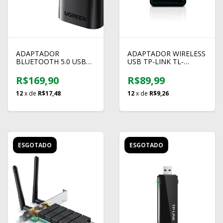
ADAPTADOR
ADAPTADOR WIRELESS
BLUETOOTH 5.0 USB
USB TP-LINK TL-
RECEPTOR E
WN823N
TRANSMISSOR UGREEN
R$169,90
R$89,99
12
x de
R$17,48
12
x de
R$9,26
ESGOTADO
ESGOTADO