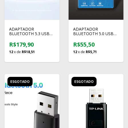
ADAPTADOR
ADAPTADOR
BLUETOOTH 5.3 USB
BLUETOOTH 5.0 USB
RECEPTOR E
COMFAST
TRANSMISSOR UGREEN
R$179,90
R$55,50
12
x de
R$18,51
12
x de
R$5,71
ESGOTADO
ESGOTADO