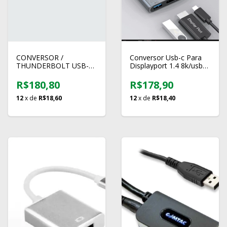
CONVERSOR /
Conversor Usb-c Para
THUNDERBOLT USB-C
Displayport 1.4 8k/usb
PARA HDMI (2) 4K 60HZ
3.0 /usb-c
– LEMORELE
R$180,80
R$178,90
12
x de
R$18,60
12
x de
R$18,40