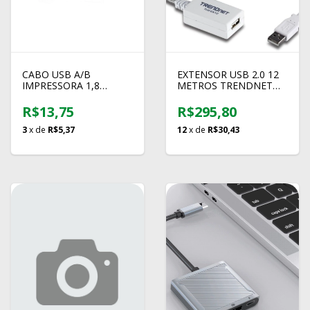
CABO USB A/B
EXTENSOR USB 2.0 12
IMPRESSORA 1,8
METROS TRENDNET
METROS COMTAC 9041
TU2-EX12
R$13,75
R$295,80
3
x de
R$5,37
12
x de
R$30,43