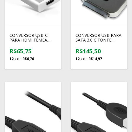
CONVERSOR USB-C
CONVERSOR USB PARA
PARA HDMI FÊMEA
SATA 3.0 C FONTE
30CM – BESIUNI
COMTAC 9190
R$65,75
R$145,50
12
x de
R$6,76
12
x de
R$14,97