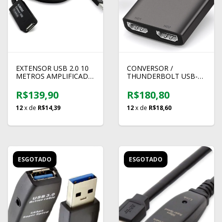
EXTENSOR USB 2.0 10
CONVERSOR /
METROS AMPLIFICADO
THUNDERBOLT USB-C
COMTAC
PARA HDMI (2) 4K 60HZ
– LEMORELE
R$139,90
R$180,80
12
x de
R$14,39
12
x de
R$18,60
ESGOTADO
ESGOTADO